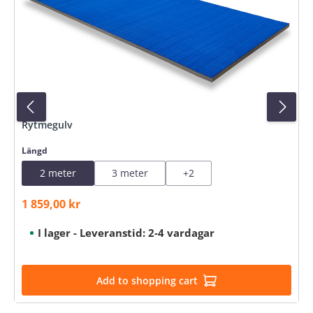
Rytmegulv
Select
Längd
2 meter
3 meter
+
2
1 859,00 kr
Sale price:
I lager - Leveranstid: 2-4 vardagar
Add to shopping cart