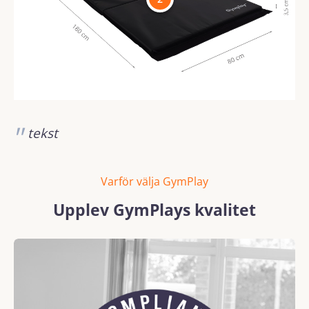
tekst
Varför välja GymPlay
Upplev GymPlays kvalitet
Skip image gallery
REACH