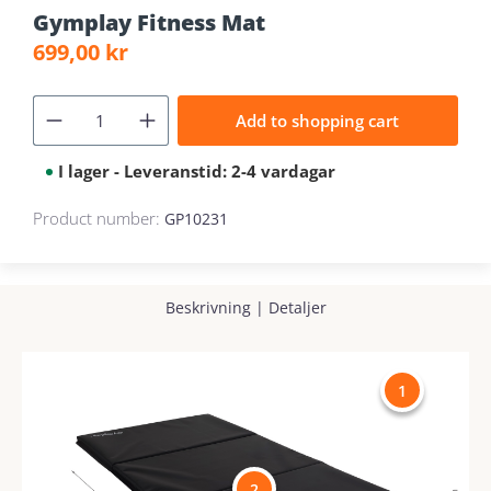
Gymplay Fitness Mat
Regular price:
699,00 kr
Add to shopping cart
I lager - Leveranstid: 2-4 vardagar
Product number:
GP10231
Beskrivning
|
Detaljer
1
2