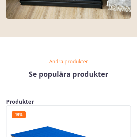
Andra produkter
Se populära produkter
Skip product gallery
Produkter
19%